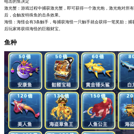
电击的鱼决定
激光蟹：游戏过程中捕获激光蟹，即可获得一个激光炮，激光炮对所有
后，会触发特殊鱼的击杀效果。
海怪：海怪会有3条触手，每捕获海怪一只触手就会获得一笔奖励；捕
后玩家将获得海怪的巨额财宝。
鱼种