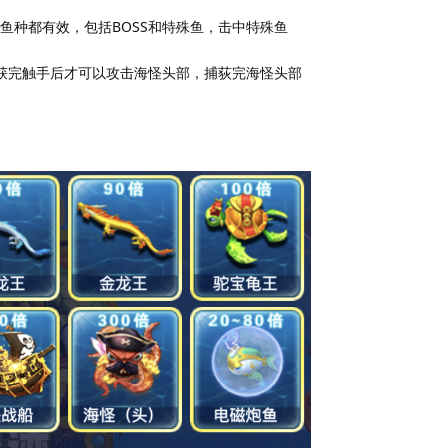
鱼种都有效，包括BOSS和特殊鱼，击中特殊鱼
获完触手后才可以攻击海怪头部，捕荻完海怪头部