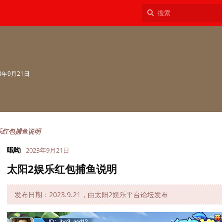
23年9月21日
乐红包捕鱼说明
哦呦
2023年9月21日
太阳2娱乐红包捕鱼说明
发布日期：2023.9.21，由太阳2娱乐平台论坛发布