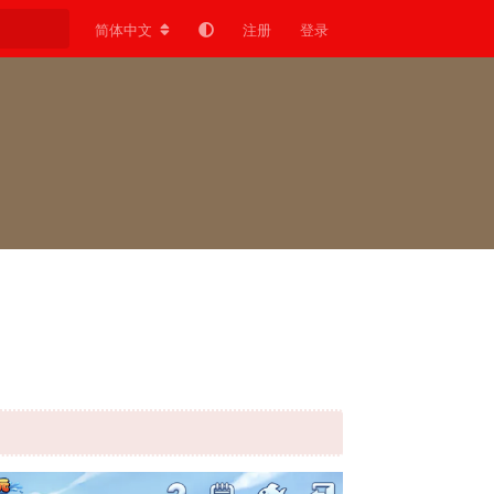
简体中文
注册
登录