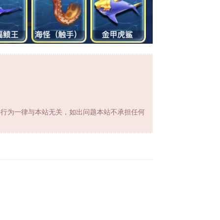
博行为一律与本站无关，如出问题本站不承担任何
回复