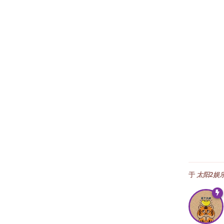
于
太阳2娱