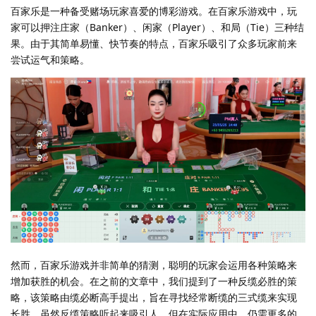
百家乐是一种备受赌场玩家喜爱的博彩游戏。在百家乐游戏中，玩
家可以押注庄家（Banker）、闲家（Player）、和局（Tie）三种结
果。由于其简单易懂、快节奏的特点，百家乐吸引了众多玩家前来
尝试运气和策略。
然而，百家乐游戏并非简单的猜测，聪明的玩家会运用各种策略来
增加获胜的机会。在之前的文章中，我们提到了一种反缆必胜的策
略，该策略由缆必断高手提出，旨在寻找经常断缆的三式缆来实现
长胜。虽然反缆策略听起来吸引人，但在实际应用中，仍需更多的