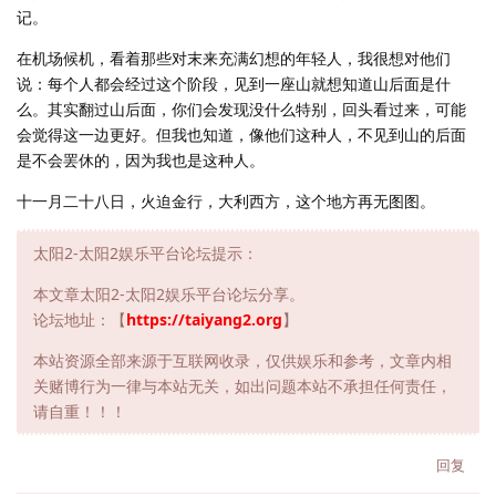
记。
在机场候机，看着那些对末来充满幻想的年轻人，我很想对他们
说：每个人都会经过这个阶段，见到一座山就想知道山后面是什
么。其实翻过山后面，你们会发现没什么特别，回头看过来，可能
会觉得这一边更好。但我也知道，像他们这种人，不见到山的后面
是不会罢休的，因为我也是这种人。
十一月二十八日，火迫金行，大利西方，这个地方再无图图。
太阳2-太阳2娱乐平台论坛提示：
本文章太阳2-太阳2娱乐平台论坛分享。
论坛地址：【
https://taiyang2.org
】
本站资源全部来源于互联网收录，仅供娱乐和参考，文章内相
关赌博行为一律与本站无关，如出问题本站不承担任何责任，
请自重！！！
回复