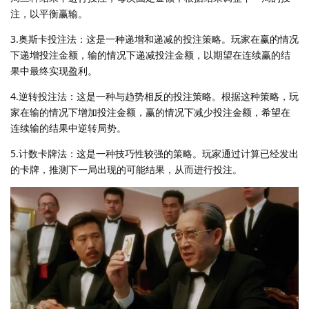
注，以平衡赢输。
3.奥斯卡投注法：这是一种递增和递减的投注策略。玩家在赢的情况
下递增投注金额，输的情况下递减投注金额，以期望在连续赢的结
果中最终实现盈利。
4.逆转投注法：这是一种与趋势相反的投注策略。根据这种策略，玩
家在输的情况下增加投注金额，赢的情况下减少投注金额，希望在
连续输的结果中逆转局势。
5.计数卡牌法：这是一种技巧性较强的策略。玩家通过计算已经发出
的卡牌，推测下一局出现的可能结果，从而进行投注。