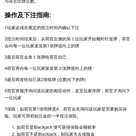
与荷官比牌点数。
操作及下注指南:
1玩家必须在规定的投注时间内确认下注
2投注时间结束后，从荷官左侧的第１位玩家开始顺时针发牌，荷官
会向每一位玩家派发第1张牌值向上的牌
3最后荷官会发１张牌给荷官自己
4荷官再向每一位玩家派发第２张牌值向上的牌
5最后再发给自己第2张暗牌 (点数向下的牌)
6荷官将顺序询问该玩家的相应动作，直至玩家停牌，荷官才询问下
一位玩家
7保险：如荷官第1张明牌是A，荷官会先询问该玩家是否要购买保
险。玩家可用初始注金的一半投注保险。
如荷官是Blackjack 便可获得保险金额赔率
如荷官不是Blackjack，则玩家失去保险金