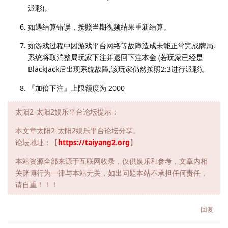
派彩)。
如遇结算错误，按照当期视频结果重新结算。
如游戏过程中因游戏平台网络等故障造成未能正常完成牌局,
系统将取消整局玩家下注并退回下注本金 (若玩家已经是
BlackJack后出现系统故障,该玩家仍然按照2:3进行派彩)。
『加倍下注』上限额度为 2000
太阳2-太阳2娱乐平台论坛提示：
本文章太阳2-太阳2娱乐平台论坛分享。
论坛地址：【
https://taiyang2.org
】
本站资源全部来源于互联网收录，仅供娱乐和参考，文章内相
关赌博行为一律与本站无关，如出问题本站不承担任何责任，
请自重！！！
回复