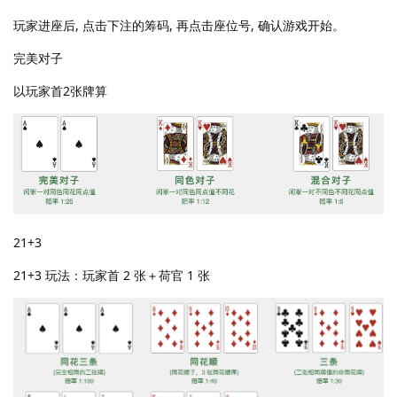
玩家进座后, 点击下注的筹码, 再点击座位号, 确认游戏开始。
完美对子
以玩家首2张牌算
21+3
21+3 玩法：玩家首 2 张＋荷官 1 张