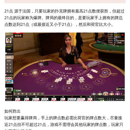
21点 源于法国，只要玩家的扑克牌拥有最高21点数便获胜，但超过
21点的玩家称为爆牌。牌局的最终目的，是要玩家手上拥有的牌总
点数达到21点（或最接近又小于21点），然后和荷官比大小。
如何胜出
玩家想要赢得牌局，手上的牌点数必需比荷官的牌点数大，尽量接
近21点但不可超过21点，游戏不需理会其他玩家的牌点数，玩家只