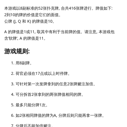
本游戏以8副标准的52张扑克牌, 合共416张牌进行。牌值如下:
2到10的牌的价值是它们的面值。
公牌 (J, Q 和 K) 的牌值是10。
A 的牌值是1或11, 取其中有利于当前牌的值。请注意, 本游戏包
含’软牌’, A 的牌值是11。
游戏规则:
用8副牌。
荷官必须在17点或以上时停牌。
可针对第一次发牌拿到的任意2张牌赌注加倍。
可分拆首2张拿到的两张牌值相同的牌。
最多只能分牌1次。
如2张相同牌值的牌为A, 分牌后则只能再拿一张牌。
分牌后不能加倍赌注。