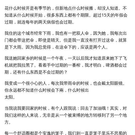
花什么时候开是有季节的，但新地点什么时候搬，却没人知道。不
知道从什么时候开始，很多东西上都有个期限。超过15天的年假会
过期，就连每年的两天病假也会过期。
我住的这个城市经常下雨，我也有一把双人伞，因为她，我每次出
门都会带这把伞，即使是睛天。但是我一直没有打开过这伞，就算
是下大雨。因为我总觉得，在这伞下的，应该是两个人。
我送她回家乡的时候是一个午夜，一天以后我才知道原来她下了飞
机就把我拉黑了。看着手中过期的一番榨，我才明白，啤酒都会过
期，还有什么东西是不会过期的？
我变成一个很小心的人，每次我带雨伞的时候，也会戴太阳眼镜。
你永远都不知道什么时候会下兩，什么时候出
太阳。
当我说我要回家的时候，有个人跟我说：回去了加油哦！其实，对
我们这样的人来说，无非是从一个被束缚的地方转移到了另一个地
方。
每一个舒适圈都是个安逸的笼子，我们则一直是笼子里乐不思蜀的