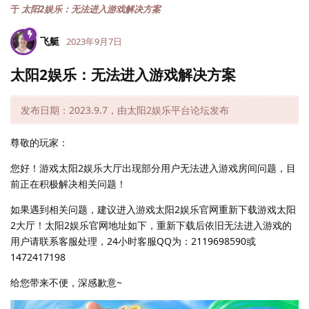
于
太阳2娱乐：无法进入游戏解决方案
飞艇
2023年9月7日
太阳2娱乐：无法进入游戏解决方案
发布日期：2023.9.7，由太阳2娱乐平台论坛发布
尊敬的玩家：
您好！游戏太阳2娱乐大厅出现部分用户无法进入游戏房间问题，目
前正在积极解决相关问题！
如果遇到相关问题，建议进入游戏太阳2娱乐官网重新下载游戏太阳
2大厅！太阳2娱乐官网地址如下，重新下载后依旧无法进入游戏的
用户请联系客服处理，24小时客服QQ为：2119698590或
1472417198
给您带来不便，深感歉意~