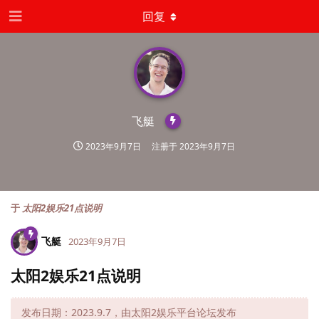
回复
飞艇
2023年9月7日
注册于
2023年9月7日
于
太阳2娱乐21点说明
飞艇
2023年9月7日
太阳2娱乐21点说明
发布日期：2023.9.7，由太阳2娱乐平台论坛发布