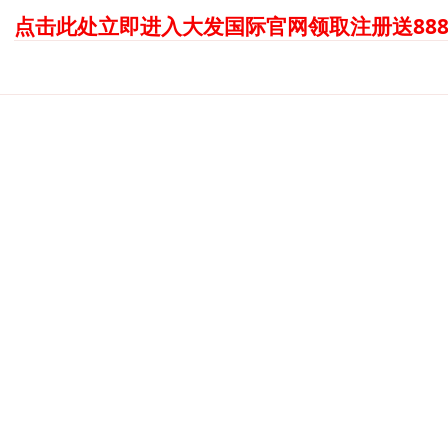
点击此处立即进入大发国际官网领取注册送888