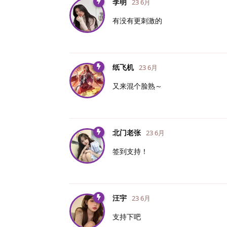
李明
23 6月
有没有更刺激的
纸飞机
23 6月
又来混个脸熟～
北门老张
23 6月
签到支持！
汪宇
23 6月
支持下吧