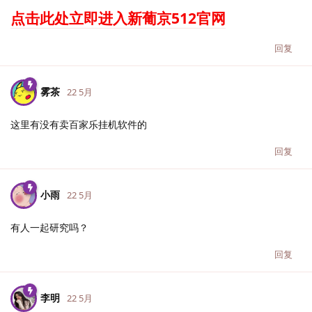
点击此处立即进入新葡京512官网
回复
雾茶
22 5月
这里有没有卖百家乐挂机软件的
回复
小雨
22 5月
有人一起研究吗？
回复
李明
22 5月