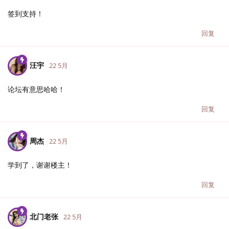
签到支持！
回复
汪宇
22 5月
论坛有意思哈哈！
回复
周杰
22 5月
学到了，谢谢楼主！
回复
北门老张
22 5月