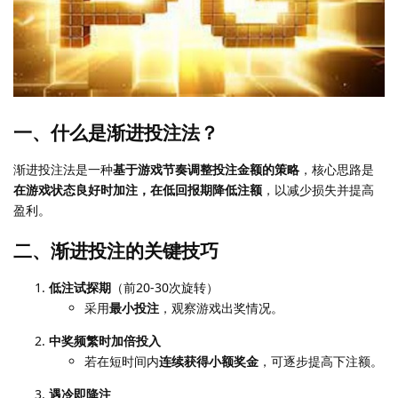
一、什么是渐进投注法？
渐进投注法是一种
基于游戏节奏调整投注金额的策略
，核心思路是
在游戏状态良好时加注，在低回报期降低注额
，以减少损失并提高
盈利。
二、渐进投注的关键技巧
低注试探期
（前20-30次旋转）
采用
最小投注
，观察游戏出奖情况。
中奖频繁时加倍投入
若在短时间内
连续获得小额奖金
，可逐步提高下注额。
遇冷即降注