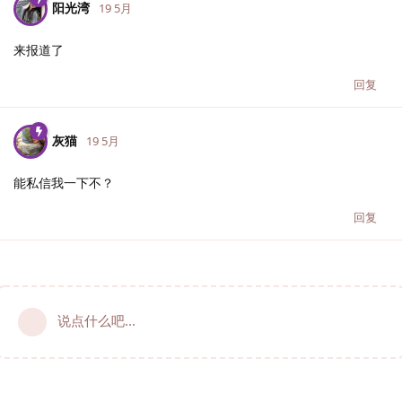
阳光湾
19 5月
来报道了
回复
灰猫
19 5月
能私信我一下不？
回复
说点什么吧...