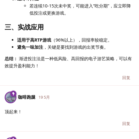
若连续10-15次未中奖，可能进入“吃分期”，应立即降
低投注或更换游戏。
三、实战应用
适用于高RTP游戏
（96%以上），回报率较稳定。
避免一味加注
，关键是要找到游戏的出奖节奏。
总结：
渐进投注法是一种低风险、高回报的电子游艺策略，可以有
效提升盈利能力！
回复
咖啡跑腿
19 5月
顶起来！
回复