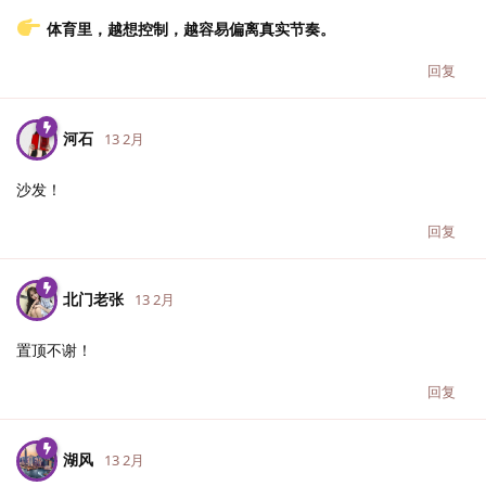
体育里，越想控制，越容易偏离真实节奏。
回复
河石
13 2月
沙发！
回复
北门老张
13 2月
置顶不谢！
回复
湖风
13 2月