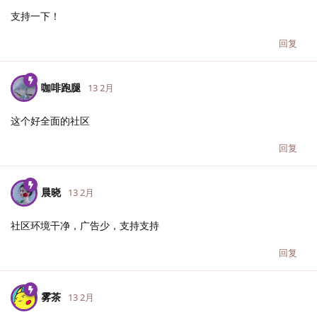
支持一下！
回复
咖啡跑腿
13 2月
这个好全面的社区
回复
晨晓
13 2月
社区环境干净，广告少，支持支持
回复
雾茶
13 2月