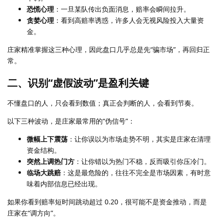
恐慌心理
：一旦某队传出负面消息，赔率会瞬间拉升。
贪婪心理
：看到高赔率诱惑，许多人会无视风险投入大量资
金。
庄家精准掌握这三种心理，因此盘口几乎总是先“骗市场”，再回归正
常。
二、识别“虚假波动”是盈利关键
不懂盘口的人，只会看到数值；真正会判断的人，会看到节奏。
以下三种波动，是庄家最常用的“伪信号”：
微幅上下震荡
：让你误以为市场走势不明，其实是庄家在清理
资金结构。
突然上调热门方
：让你错以为热门不稳，反而吸引你压冷门。
临场大跳赔
：这是最危险的，往往不完全是市场因素，有时意
味着内部信息已经出现。
如果你看到赔率短时间跳动超过 0.20，很可能不是资金推动，而是
庄家在“调方向”。