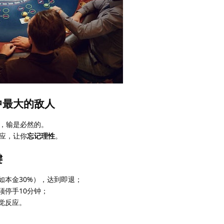
中最大的敌人
，输是必然的。
应，让你
忘记理性
。
键
如本金30%），达到即退；
须停手10分钟；
觉反应。