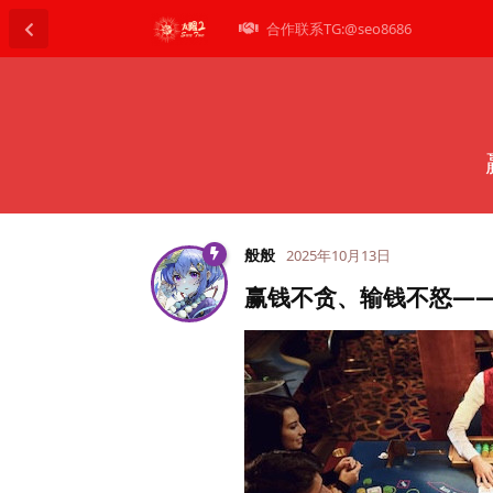
合作联系TG:@seo8686
般般
2025年10月13日
赢钱不贪、输钱不怒—