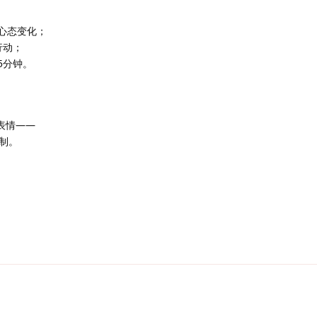
心态变化；
行动；
5分钟。
表情——
制。