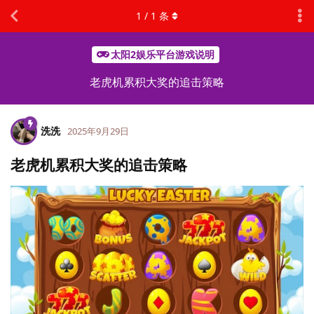
1
/
1
条
太阳2娱乐平台游戏说明
老虎机累积大奖的追击策略
洗洗
2025年9月29日
老虎机累积大奖的追击策略