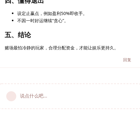
四、懂得退出
设定止赢点，例如盈利50%即收手。
不因一时好运继续“贪心”。
五、结论
赌场最怕冷静的玩家，合理分配资金，才能让娱乐更持久。
回复
说点什么吧...