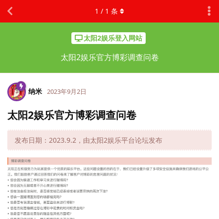
1
/
1
条
太阳2娱乐登入网站
太阳2娱乐官方博彩调查问卷
纳米
2023年9月2日
太阳2娱乐官方博彩调查问卷
发布日期：2023.9.2，由太阳2娱乐平台论坛发布