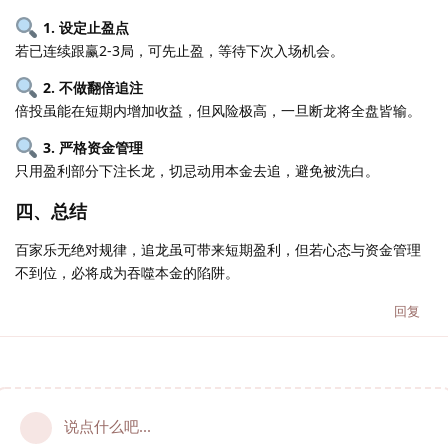
1. 设定止盈点
若已连续跟赢2-3局，可先止盈，等待下次入场机会。
2. 不做翻倍追注
倍投虽能在短期内增加收益，但风险极高，一旦断龙将全盘皆输。
3. 严格资金管理
只用盈利部分下注长龙，切忌动用本金去追，避免被洗白。
四、总结
百家乐无绝对规律，追龙虽可带来短期盈利，但若心态与资金管理
不到位，必将成为吞噬本金的陷阱。
回复
说点什么吧...