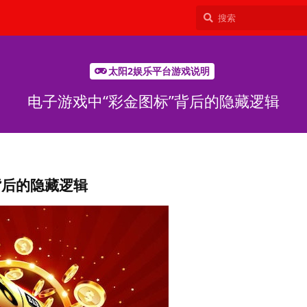
太阳2娱乐平台游戏说明
电子游戏中“彩金图标”背后的隐藏逻辑
背后的隐藏逻辑