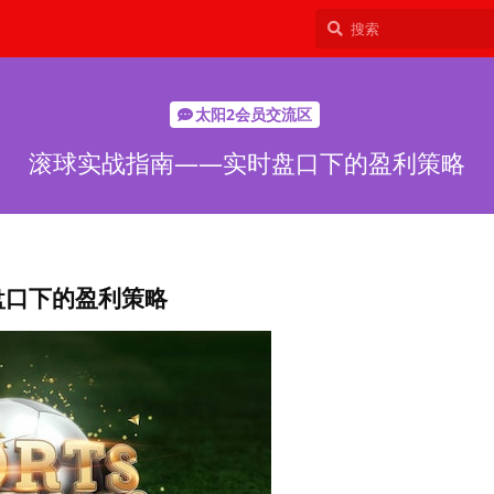
太阳2会员交流区
滚球实战指南——实时盘口下的盈利策略
盘口下的盈利策略