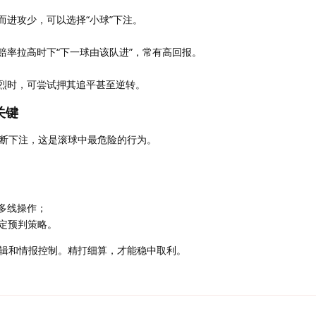
而进攻少，可以选择“小球”下注。
赔率拉高时下“下一球由该队进”，常有高回报。
烈时，可尝试押其追平甚至逆转。
关键
断下注，这是滚球中最危险的行为。
多线操作；
制定预判策略。
辑和情报控制。精打细算，才能稳中取利。