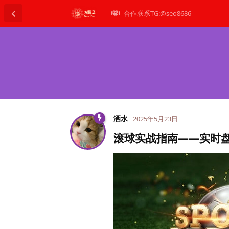
合作联系TG:@seo8686
洒水
2025年5月23日
滚球实战指南——实时