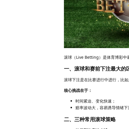
滚球（Live Betting）是体
一、滚球和赛前下注最大的
滚球下注是在比赛进行中进行，比如足
核心挑战在于：
时间紧迫、变化快速；
赔率波动大，容易诱导情绪下
二、三种常用滚球策略