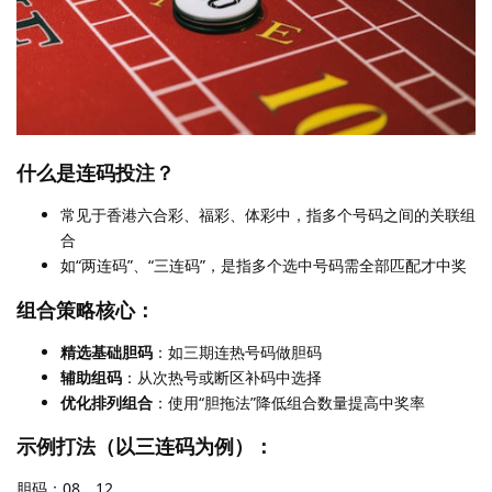
什么是连码投注？
常见于香港六合彩、福彩、体彩中，指多个号码之间的关联组
合
如“两连码”、“三连码”，是指多个选中号码需全部匹配才中奖
组合策略核心：
精选基础胆码
：如三期连热号码做胆码
辅助组码
：从次热号或断区补码中选择
优化排列组合
：使用“胆拖法”降低组合数量提高中奖率
示例打法（以三连码为例）：
胆码：08、12