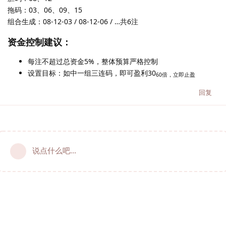
拖码：03、06、09、15
组合生成：08-12-03 / 08-12-06 / …共6注
资金控制建议：
每注不超过总资金5%，整体预算严格控制
设置目标：如中一组三连码，即可盈利30
60倍，立即止盈
回复
说点什么吧...