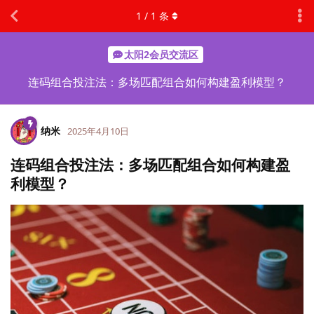
1
/
1
条
太阳2会员交流区
连码组合投注法：多场匹配组合如何构建盈利模型？
纳米
2025年4月10日
连码组合投注法：多场匹配组合如何构建盈
利模型？