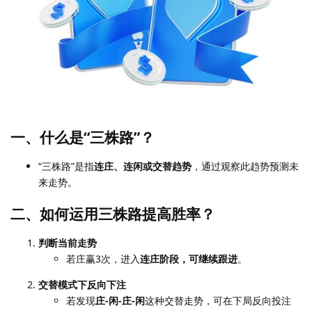
一、什么是“三株路”？
“三株路”是指
连庄、连闲或交替趋势
，通过观察此趋势预测未
来走势。
二、如何运用三株路提高胜率？
判断当前走势
若庄赢3次，进入
连庄阶段，可继续跟进
。
交替模式下反向下注
若发现
庄-闲-庄-闲
这种交替走势，可在下局反向投注