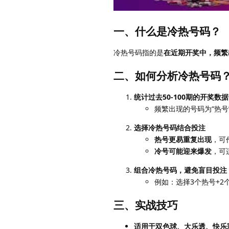
一、什么是冷热号码？
冷热号码指的是
在近期开奖中，频繁
二、如何分析冷热号码
统计过去50-100期的开奖数据
频繁出现的号码为“热号
选择冷热号码结合投注
热号更易重复出现
，可
冷号可能迎来爆发
，可
组合冷热号码，避免盲目投注
例如：选择3个热号+2
三、实战技巧
适用于双色球、大乐透、快乐