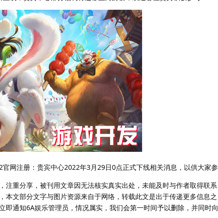
官网注册：贵宾中心2022年3月29日0点正式下线相关消息，以供大家
，注重分享，被刊用文章因无法核实真实出处，未能及时与作者取得联系
，本文部分文字与图片资源来自于网络，转载此文是出于传递更多信息之
立即通知6A娱乐管理员，情况属实，我们会第一时间予以删除，并同时向