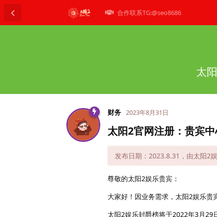
合作联系TG:@seo8686
太阳
财务
2023年8月31日
太阳2官网注册：贵宾中心
发布日期：2023.8.31，由太阳
尊敬的太阳2娱乐贵宾：
大家好！因业务需求，太阳2娱乐贵宾
太阳2娱乐封爵榜将于2022年3月