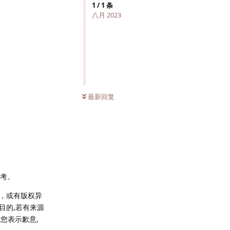
1
/
1
条
八月 2023
最新回复
参考。
，或有版权异
目的,若有来源
您表示歉意,