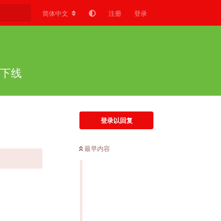
简体中文
注册
登录
式下线
登录以回复
最早内容