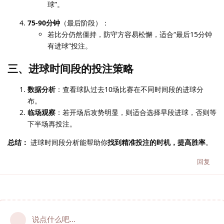
球”。
75-90分钟
（最后阶段）：
若比分仍然僵持，防守方容易松懈，适合“最后15分钟
有进球”投注。
三、进球时间段的投注策略
数据分析
：查看球队过去10场比赛在不同时间段的进球分
布。
临场观察
：若开场后攻势明显，则适合选择早段进球，否则等
下半场再投注。
总结：
进球时间段分析能帮助你
找到精准投注的时机，提高胜率
。
回复
说点什么吧...