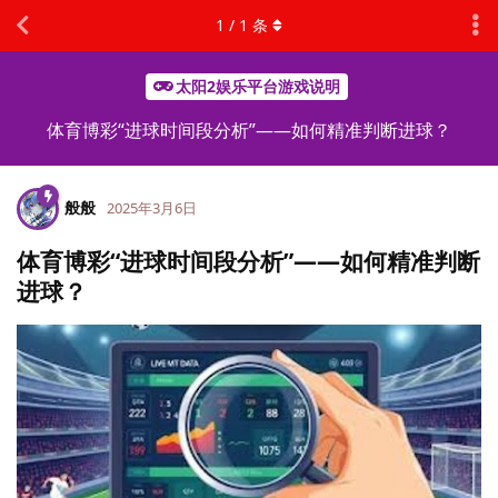
1
/
1
条
太阳2娱乐平台游戏说明
体育博彩“进球时间段分析”——如何精准判断进球？
般般
2025年3月6日
体育博彩“进球时间段分析”——如何精准判断
进球？