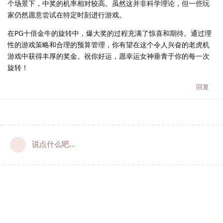
个场景下，中奖的机率相对较高。虽然这并非科学理论，但一些玩
家仍然愿意尝试在特定时刻进行游戏。
在PG十倍金牛的旋转中，爆大奖的过程充满了惊喜和期待。通过理
性的游戏策略和合理的预算管理，你有望在这个令人兴奋的老虎机
游戏中获得丰厚的奖金。祝你好运，愿幸运女神垂青于你的每一次
旋转！
回复
说点什么吧...