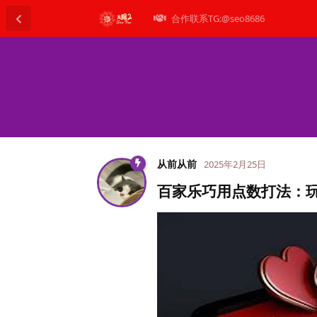
合作联系TG:@seo8686
从前从前
2025年2月25日
百家乐巧用点数打法：