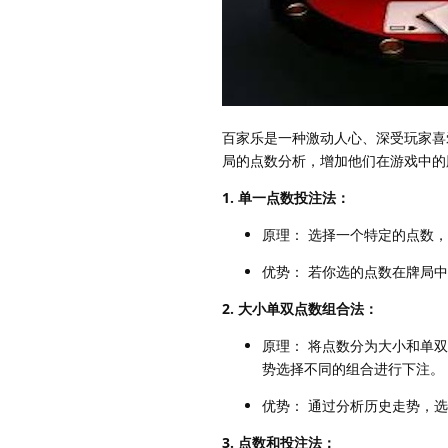
百家乐是一种激动人心、深受玩家喜
局的点数分析，增加他们在游戏中的
1. 单一点数投注法：
原理： 选择一个特定的点数
优势： 若你选的点数在牌局
2. 大小单双点数组合法：
原理： 将点数分为大小和单双
势选择不同的组合进行下注。
优势： 通过分析历史走势，
3. 点数和投注法：