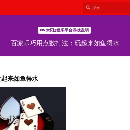
太阳2娱乐平台游戏说明
百家乐巧用点数打法：玩起来如鱼得水
玩起来如鱼得水