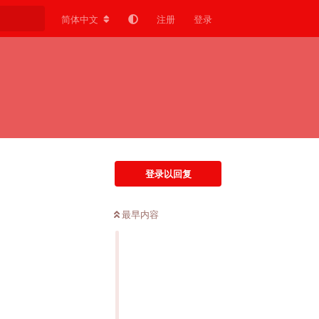
简体中文
注册
登录
登录以回复
最早内容