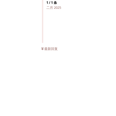
1
/
1
条
二月 2025
最新回复