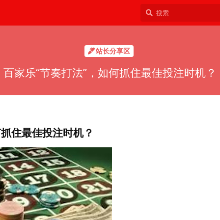
站长分享区
百家乐“节奏打法”，如何抓住最佳投注时机？
何抓住最佳投注时机？