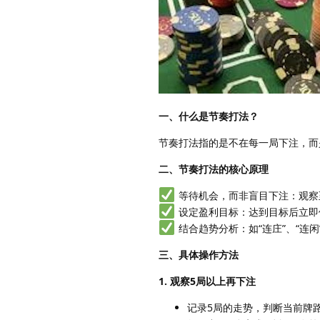
一、什么是节奏打法？
节奏打法指的是不在每一局下注，而
二、节奏打法的核心原理
等待机会，而非盲目下注：观察至
设定盈利目标：达到目标后立即
结合趋势分析：如“连庄”、“连闲
三、具体操作方法
1. 观察5局以上再下注
记录5局的走势，判断当前牌