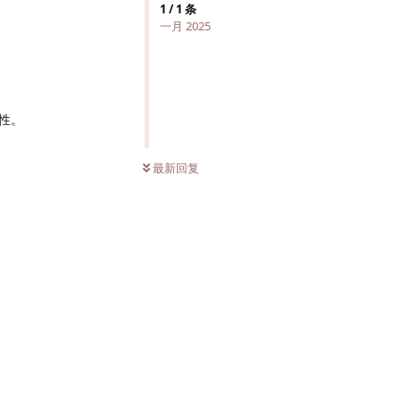
1
/
1
条
一月 2025
性。
最新回复