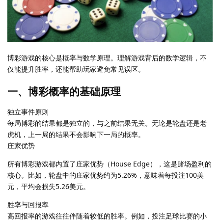
博彩游戏的核心是概率与数学原理。理解游戏背后的数学逻辑，不
仅能提升胜率，还能帮助玩家避免常见误区。
一、博彩概率的基础原理
独立事件原则
每局博彩的结果都是独立的，与之前结果无关。无论是轮盘还是老
虎机，上一局的结果不会影响下一局的概率。
庄家优势
所有博彩游戏都内置了庄家优势（House Edge），这是赌场盈利的
核心。比如，轮盘中的庄家优势约为5.26%，意味着每投注100美
元，平均会损失5.26美元。
胜率与回报率
高回报率的游戏往往伴随着较低的胜率。例如，投注足球比赛的小