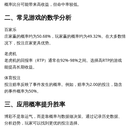
概率比分可能带来高收益，但命中率较低。
二、常见游戏的数学分析
百家乐
庄家赢的概率约为50.68%，玩家赢的概率约为49.32%。在大多数情
况下，投注庄家更具优势。
老虎机
老虎机的回报率（RTP）通常在92%-98%之间。选择高RTP的游戏
能提高长期收益。
体育投注
投注赔率反映了事件发生的概率。例如，赔率为2.00的投注，隐含
的事件概率为50%。
三、应用概率提升胜率
博彩不是靠运气，而是靠概率与数据做决策。通过记录历史数据、
分析趋势，玩家可以找到更优的投注选择。