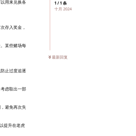
可以用来兑换各
1
/
1
条
十月 2024
首次存入奖金，
金。某些赌场每
最新回复
以防止过度追逐
，考虑取出一部
利，避免再次失
以提升在老虎