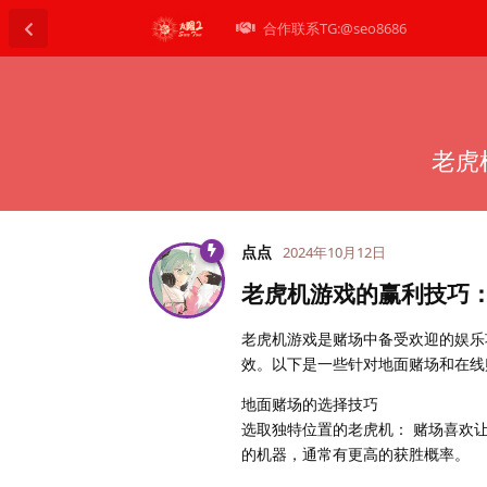
合作联系TG:@seo8686
老虎
点点
2024年10月12日
老虎机游戏的赢利技巧
老虎机游戏是赌场中备受欢迎的娱乐
效。以下是一些针对地面赌场和在线
地面赌场的选择技巧
选取独特位置的老虎机： 赌场喜欢
的机器，通常有更高的获胜概率。