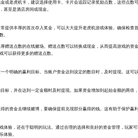
现金或老虎机卡，建议选择使用卡。卡片会追踪记录奖励点数，这些点数
，甚至是酒店房间或现金。
通常提供丰厚的首次存入奖金，可以大大提升老虎机游戏体验。确保检查
数。
丰厚赠送点数的在线赌场。赠送点数可以转换成现金，从而提高游戏的资
戏可以获得更多的赠送点数。
定一个明确的赢利目标。当账户资金达到设定的数目时，及时提现。这可
的目标，并在达到一定金额时及时提现。如果资金增加到起始金额的两倍
赢得的资金去继续赌博，要确保提前兑现部分赢得的钱。这有助于保护赢
戏体验，还在于聪明的玩法。通过合理的选择和良好的资金管理，玩家可
乐体验。