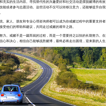
和充实的生活内容。寻找替代性的兴趣爱好和社交活动是摆脱赌博的有效
技能或者参与志愿活动。这些活动不仅可以转移注意力，还能够提升自我
。
统。家人、朋友和专业心理咨询师都可以成为你戒赌过程中的重要支持者
接受他们的帮助和建议，共同走过戒赌的艰辛之路。
努力。戒赌不是一蹴而就的过程，而是一个需要持之以恒的长期努力。在
信心和决心，相信自己能够战胜赌博，最终必将走出困境，迎来新的人生