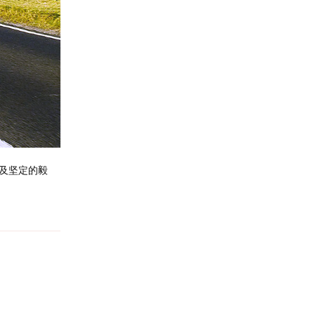
及坚定的毅
回复