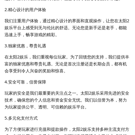
2.精心设计的用户体验
我们注重用户体验，通过精心设计的界面和直观操作，让您在太阳2
娱乐平台上感受到无与伦比的舒适。无论您是新手还是老手，都能
迅速上手，畅享游戏的精彩。
3.独家优惠，尊贵礼遇
在太阳2娱乐，我们重视每位玩家。为了回馈您的支持，我们提供丰
富的独家优惠和尊贵礼遇。无论是首次注册还是长期会员，都有机
会享受到令人兴奋的奖励和惊喜。
4.安全可靠，信誉保障
玩家的安全是我们最重要的关注点之一。太阳2娱乐采用先进的安全
技术，确保您的个人信息和资金安全无忧。我们以信誉为本，努力
为玩家提供公平、透明、可信赖的娱乐平台。
5.多元化支付方式
为了方便玩家进行充值和提款操作，太阳2娱乐支持多种主流支付方