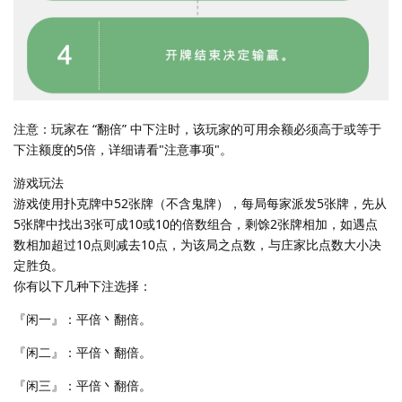
注意：玩家在 “翻倍” 中下注时，该玩家的可用余额必须高于或等于
下注额度的5倍，详细请看"注意事项"。
游戏玩法
游戏使用扑克牌中52张牌（不含鬼牌），每局每家派发5张牌，先从
5张牌中找出3张可成10或10的倍数组合，剩馀2张牌相加，如遇点
数相加超过10点则减去10点，为该局之点数，与庄家比点数大小决
定胜负。
你有以下几种下注选择：
『闲一』：平倍丶翻倍。
『闲二』：平倍丶翻倍。
『闲三』：平倍丶翻倍。