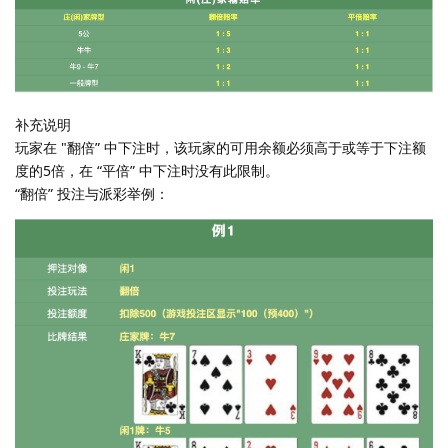
补充说明
玩家在 "翻倍” 中下注时，该玩家的可用余额必须高于或等于下注额
度的5倍，在 “平倍” 中下注时没有此限制。
“翻倍” 投注与派彩举例：