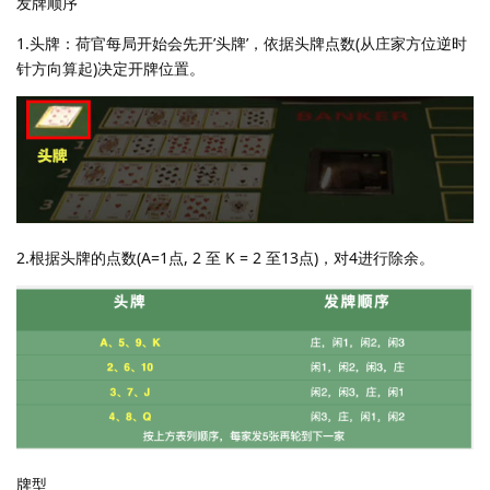
发牌顺序
1.头牌：荷官每局开始会先开’头牌’，依据头牌点数(从庄家方位逆时
针方向算起)决定开牌位置。
2.根据头牌的点数(A=1点, 2 至 K = 2 至13点)，对4进行除余。
牌型